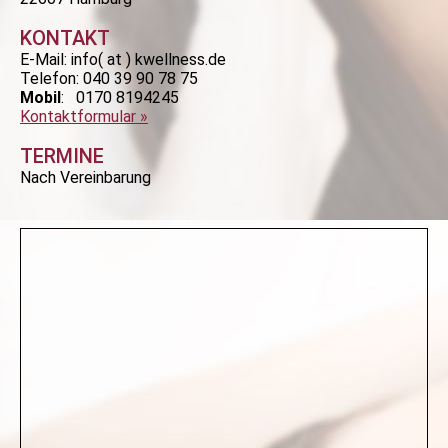
KONTAKT
E-Mail:
info( at ) kwellness.de
Telefon:
040 39 90 78 75
Mobil
: 0170 8194245
Kontaktformular »
TERMINE
Nach Vereinbarung