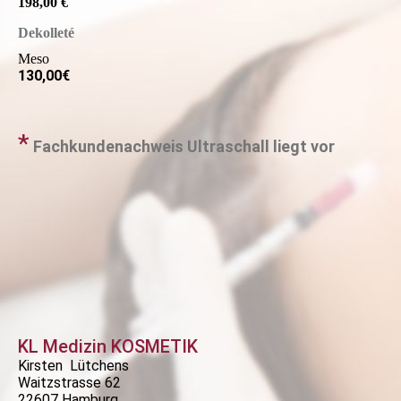
198,00 €
Dekolleté
Meso
130,00€
*
Fachkundenachweis Ultraschall liegt vor
KL Medizin KOSMETIK
Kirsten Lütchens
Waitzstrasse 62
22607 Hamburg