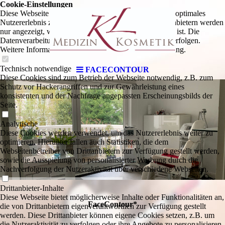
Cookie-Einstellungen
Diese Webseite verwendet Cookies, um Besuchern ein optimales
Nutzererlebnis zu bieten. Bestimmte Inhalte von Drittanbietern werden
nur angezeigt, wenn die entsprechende Option aktiviert ist. Die
Datenverarbeitung kann dann auch in einem Drittland erfolgen.
Weitere Informationen hierzu in der Datenschutzerklärung.
Technisch notwendige
FACECONTOUR
Diese Cookies sind zum Betrieb der Webseite notwendig, z.B. zum
Schutz vor Hackerangriffen und zur Gewährleistung eines
konsistenten und der Nachfrage angepassten Erscheinungsbilds der
Seite.
Analytische
Diese Cookies werden verwendet, um das Nutzererlebnis weiter zu
optimieren. Hierunter fallen auch Statistiken, die dem
Webseitenbetreiber von Drittanbietern zur Verfügung gestellt werden,
sowie die Ausspielung von personalisierter Werbung durch die
Nachverfolgung der Nutzeraktivität über verschiedene Webseiten.
Drittanbieter-Inhalte
Diese Webseite bietet möglicherweise Inhalte oder Funktionalitäten an,
FaceContour*
die von Drittanbietern eigenverantwortlich zur Verfügung gestellt
werden. Diese Drittanbieter können eigene Cookies setzen, z.B. um
die Nutzeraktivität zu verfolgen oder ihre Angebote zu personalisieren