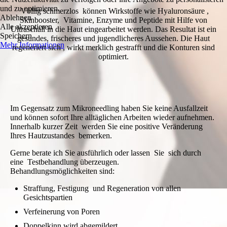
und zu optimieren.
Völlig schmerzlos können Wirkstoffe wie Hyaluron­säure ,
Ablehnen
Skinbooster, Vitamine, Enzyme und Peptide mit Hilfe von
Alle akzeptieren
Ultraschall in die Haut ein­gearbeitet werden. Das Resultat ist ein
Speichern
gesundes, frischeres und jugend­licheres Aussehen. Die Haut
Mehr Informationen
regeneriert sich , wirkt merklich gestrafft und die Konturen sind
optimiert.
Im Gegensatz zum Mikrone­edling haben Sie keine Aus­fall­zeit
und können sofort Ihre alltäglichen Arbeiten wieder auf­nehmen.
Inner­halb kurzer Zeit werden Sie eine positive Veränderung
Ihres Hautzustandes bemerken.
Gerne berate ich Sie ausführlich oder lassen Sie sich durch
eine Testbehandlung überzeugen.
Behandlungsmöglichkeiten sind:
Straffung, Festigung und Regeneration von allen
Gesichtspartien
Verfeinerung von Poren
Doppelkinn wird abgemildert