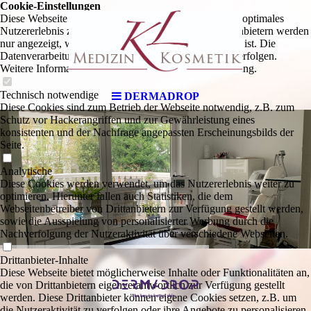
Cookie-Einstellungen
Diese Webseite verwendet Cookies, um Besuchern ein optimales
Nutzererlebnis zu bieten. Bestimmte Inhalte von Drittanbietern werden
nur angezeigt, wenn die entsprechende Option aktiviert ist. Die
Datenverarbeitung kann dann auch in einem Drittland erfolgen.
Weitere Informationen hierzu in der Datenschutzerklärung.
Technisch notwendige
DERMADROP
Diese Cookies sind zum Betrieb der Webseite notwendig, z.B. zum
Schutz vor Hackerangriffen und zur Gewährleistung eines
konsistenten und der Nachfrage angepassten Erscheinungsbilds der
Seite.
Analytische
Diese Cookies werden verwendet, um das Nutzererlebnis weiter zu
optimieren. Hierunter fallen auch Statistiken, die dem
Webseitenbetreiber von Drittanbietern zur Verfügung gestellt werden,
sowie die Ausspielung von personalisierter Werbung durch die
Nachverfolgung der Nutzeraktivität über verschiedene Webseiten.
Drittanbieter-Inhalte
Diese Webseite bietet möglicherweise Inhalte oder Funktionalitäten an,
die von Drittanbietern eigenverantwortlich zur Verfügung gestellt
werden. Diese Drittanbieter können eigene Cookies setzen, z.B. um
die Nutzeraktivität zu verfolgen oder ihre Angebote zu personalisieren