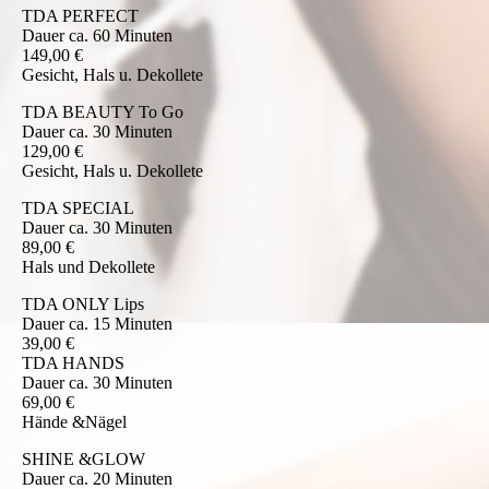
TDA PERFECT
Dauer ca. 60 Minuten
149,00 €
Gesicht, Hals u. Dekollete
TDA BEAUTY To Go
Dauer ca. 30 Minuten
129,00 €
Gesicht, Hals u. Dekollete
TDA SPECIAL
Dauer ca. 30 Minuten
89,00 €
Hals und Dekollete
TDA ONLY Lips
Dauer ca. 15 Minuten
39,00 €
TDA HANDS
Dauer ca. 30 Minuten
69,00 €
Hände &Nägel
SHINE &GLOW
Dauer ca. 20 Minuten