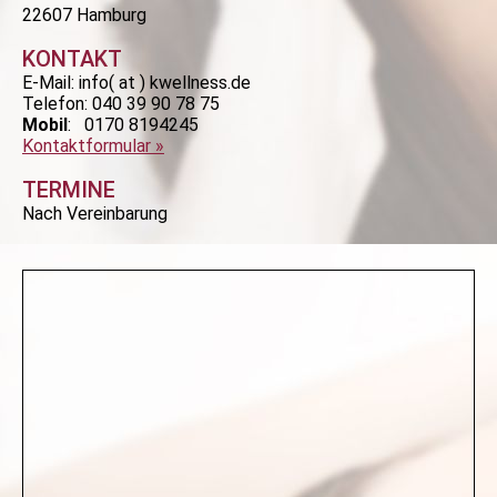
22607 Hamburg
KONTAKT
E-Mail:
info( at ) kwellness.de
Telefon:
040 39 90 78 75
Mobil
: 0170 8194245
Kontaktformular »
TERMINE
Nach Vereinbarung